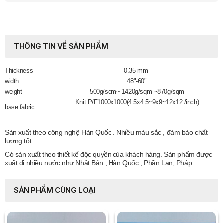
THÔNG TIN VỀ SẢN PHẨM
Thickness
0.35 mm
width
48"-60"
weight
500g/sqm~ 1420g/sqm ~870g/sqm
Knit P/F1000x1000(4.5x4.5~9x9~12x12 /inch)
base fabric
Sản xuất theo công nghệ Hàn Quốc . Nhiều màu sắc , đảm bảo chất
lượng tốt.
Có sản xuất theo thiết kế độc quyền của khách hàng. Sản phẩm được
xuất đi nhiều nước như Nhật Bản , Hàn Quốc , Phần Lan, Pháp...
SẢN PHẨM CÙNG LOẠI