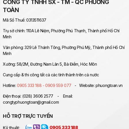
CÔNG TY TNHH SX - TM - QC PHƯƠNG
TOÀN
Mã Số Thuế: 0313511637
Trụ sở chính: 110A Lê Niệm, Phường Phú Thạnh, Thành phố Hồ Chí
Minh
Văn phòng: 329 Lê Thánh Tông, Phường Phú Mỹ, Thành phố Hồ Chí
Minh
Xưởng: 58/2M, Đường Nam Lân 5, Bà Điểm, Hóc Môn
Cung cấp & thi công tất cả các tỉnh thành trên cả nước
Hotline:
0905 333 188 - 0909 559 077
- Website: phuongtoan.vn
Điện thoại: (028) 3606 2577 - Email:
congtyphuongtoan@gmail.com
HỖ TRỢ TRỰC TUYẾN
Kỹ thuật:
0905 333 188