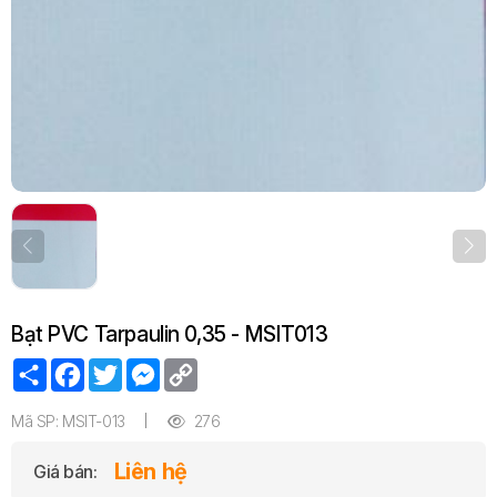
Bạt PVC Tarpaulin 0,35 - MSIT013
Share
Facebook
Twitter
Messenger
Copy
Link
Mã SP: MSIT-013
276
Liên hệ
Giá bán: