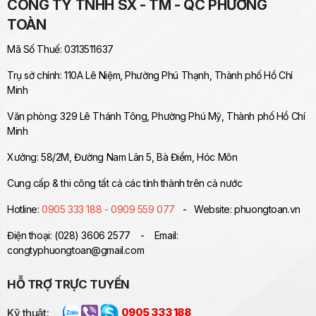
CÔNG TY TNHH SX - TM - QC PHƯƠNG
TOÀN
Mã Số Thuế: 0313511637
Trụ sở chính: 110A Lê Niệm, Phường Phú Thạnh, Thành phố Hồ Chí
Minh
Văn phòng: 329 Lê Thánh Tông, Phường Phú Mỹ, Thành phố Hồ Chí
Minh
Xưởng: 58/2M, Đường Nam Lân 5, Bà Điểm, Hóc Môn
Cung cấp & thi công tất cả các tỉnh thành trên cả nước
Hotline:
0905 333 188 - 0909 559 077
- Website: phuongtoan.vn
Điện thoại: (028) 3606 2577 - Email:
congtyphuongtoan@gmail.com
HỖ TRỢ TRỰC TUYẾN
Kỹ thuật:
0905 333 188