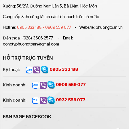
Xưởng: 58/2M, Đường Nam Lân 5, Bà Điểm, Hóc Môn
Cung cấp & thi công tất cả các tỉnh thành trên cả nước
Hotline:
0905 333 188 - 0909 559 077
- Website: phuongtoan.vn
Điện thoại: (028) 3606 2577 - Email:
congtyphuongtoan@gmail.com
HỖ TRỢ TRỰC TUYẾN
Kỹ thuật:
0905 333 188
Kinh doanh:
0909 559 077
Kinh doanh:
0932 559 077
FANPAGE FACEBOOK