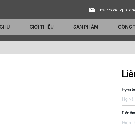
Email: congtyphuo
 CHỦ
GIỚI THIỆU
SẢN PHẨM
CÔNG 
Liê
Họ và t
Điện tho