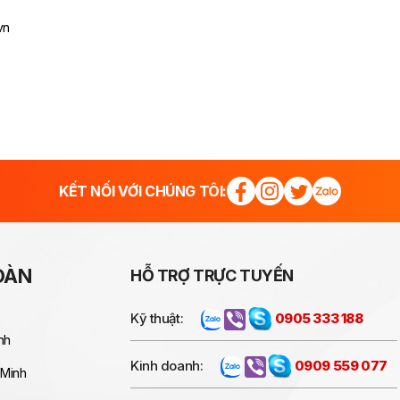
vn
KẾT NỐI VỚI CHÚNG TÔI:
OÀN
HỖ TRỢ TRỰC TUYẾN
Kỹ thuật:
0905 333 188
nh
Kinh doanh:
0909 559 077
 Minh