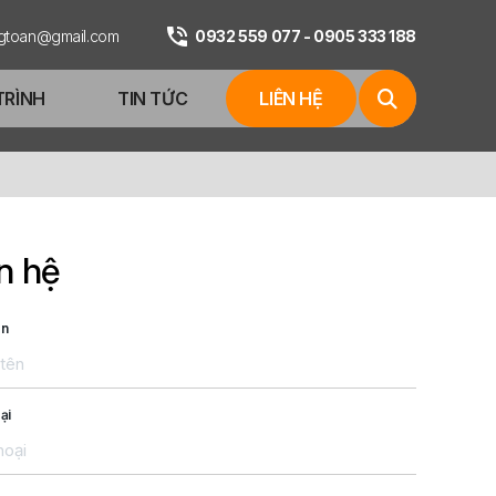
ngtoan@gmail.com
0932 559 077 - 0905 333 188
TRÌNH
TIN TỨC
LIÊN HỆ
n hệ
ên
ại