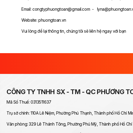
Email: congtyphuongtoan@gmail.com - lyna@phuongtoan.
Website: phuongtoan.vn
Vui lòng để lại thông tin, chúng tôi sẽ liên hệ ngay với bạn
CÔNG TY TNHH SX - TM - QC PHƯƠNG T
Mã Số Thuế: 0313511637
Trụ sở chính: 110A Lê Niệm, Phường Phú Thạnh, Thành phố Hồ Chí Mi
Văn phòng: 329 Lê Thánh Tông, Phường Phú Mỹ, Thành phố Hồ Chí