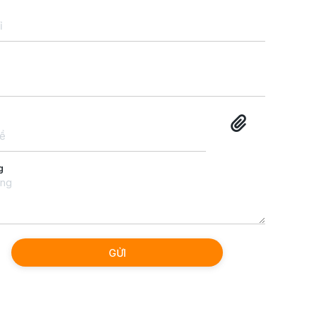
g
GỬI