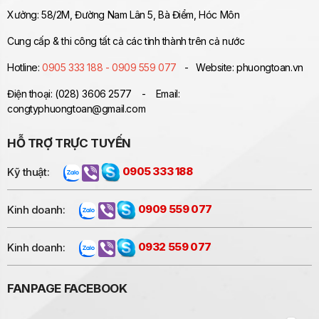
Xưởng: 58/2M, Đường Nam Lân 5, Bà Điểm, Hóc Môn
Cung cấp & thi công tất cả các tỉnh thành trên cả nước
Hotline:
0905 333 188 - 0909 559 077
- Website: phuongtoan.vn
Điện thoại: (028) 3606 2577 - Email:
congtyphuongtoan@gmail.com
HỖ TRỢ TRỰC TUYẾN
Kỹ thuật:
0905 333 188
Kinh doanh:
0909 559 077
Kinh doanh:
0932 559 077
FANPAGE FACEBOOK