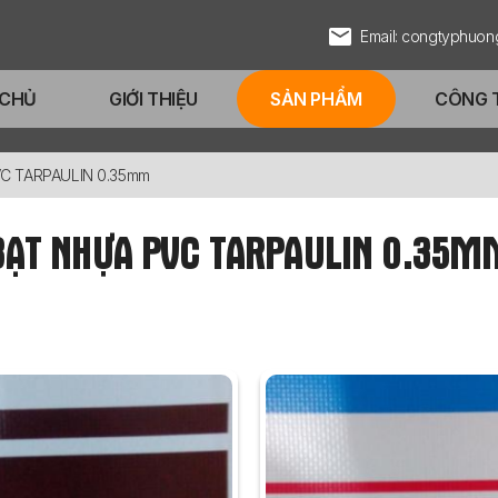
Email: congtyphuo
 CHỦ
GIỚI THIỆU
SẢN PHẨM
CÔNG 
VC TARPAULIN 0.35mm
BẠT NHỰA PVC TARPAULIN 0.35M