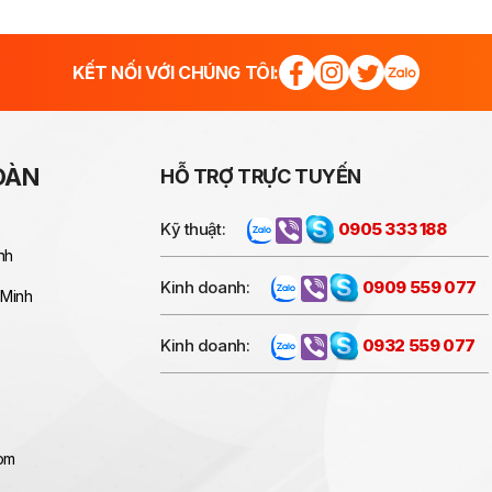
KẾT NỐI VỚI CHÚNG TÔI:
OÀN
HỖ TRỢ TRỰC TUYẾN
Kỹ thuật:
0905 333 188
nh
Kinh doanh:
0909 559 077
 Minh
Kinh doanh:
0932 559 077
com