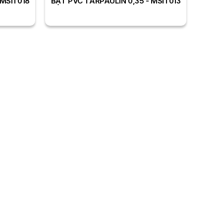
 MSIT018
BẠT PVC TARPAULIN 0,35 - MSIT013