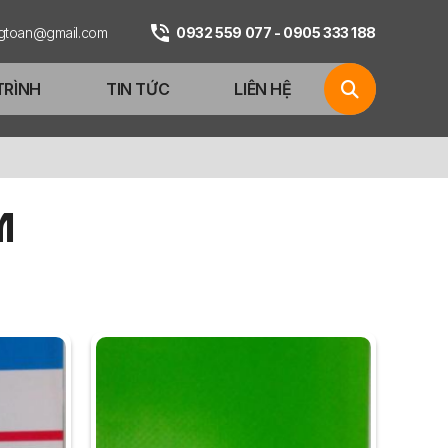
ngtoan@gmail.com
0932 559 077 - 0905 333 188
TRÌNH
TIN TỨC
LIÊN HỆ
M