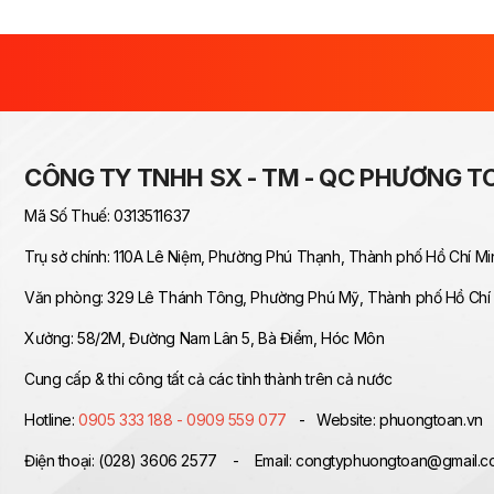
CÔNG TY TNHH SX - TM - QC PHƯƠNG T
Mã Số Thuế: 0313511637
Trụ sở chính: 110A Lê Niệm, Phường Phú Thạnh, Thành phố Hồ Chí Mi
Văn phòng: 329 Lê Thánh Tông, Phường Phú Mỹ, Thành phố Hồ Chí
Xưởng: 58/2M, Đường Nam Lân 5, Bà Điểm, Hóc Môn
Cung cấp & thi công tất cả các tỉnh thành trên cả nước
Hotline:
0905 333 188 - 0909 559 077
- Website: phuongtoan.vn
Điện thoại: (028) 3606 2577 - Email: congtyphuongtoan@gmail.