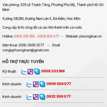
Văn phòng: 329 Lê Thánh Tông, Phường Phú Mỹ, Thành phố Hồ Chí
Minh
Xưởng: 58/2M, Đường Nam Lân 5, Bà Điểm, Hóc Môn
Cung cấp & thi công tất cả các tỉnh thành trên cả nước
Hotline:
0905 333 188 - 0909 559 077
- Website: phuongtoan.vn
Điện thoại: (028) 3606 2577 - Email:
congtyphuongtoan@gmail.com
HỖ TRỢ TRỰC TUYẾN
Kỹ thuật:
0905 333 188
Kinh doanh:
0909 559 077
Kinh doanh:
0932 559 077