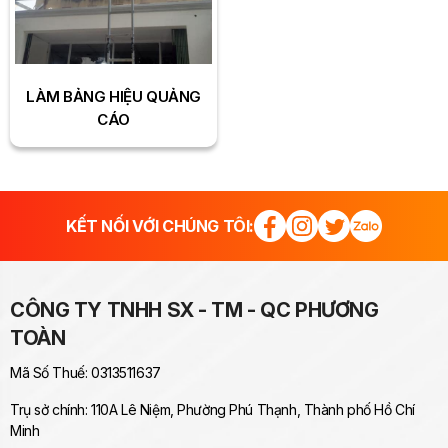
LÀM BẢNG HIỆU QUẢNG
CÁO
KẾT NỐI VỚI CHÚNG TÔI:
CÔNG TY TNHH SX - TM - QC PHƯƠNG
TOÀN
Mã Số Thuế: 0313511637
Trụ sở chính: 110A Lê Niệm, Phường Phú Thạnh, Thành phố Hồ Chí
Minh