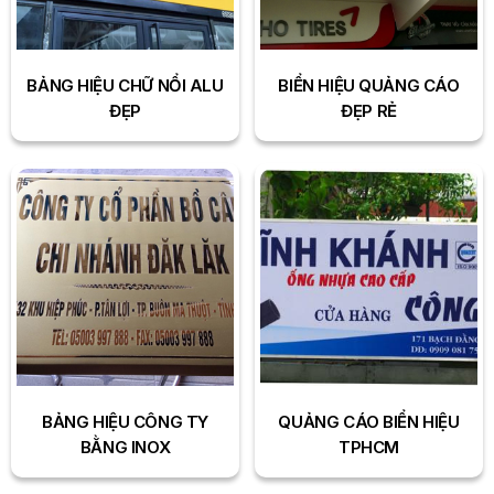
BẢNG HIỆU CHỮ NỔI ALU
BIỂN HIỆU QUẢNG CÁO
ĐẸP
ĐẸP RẺ
BẢNG HIỆU CÔNG TY
QUẢNG CÁO BIỂN HIỆU
BẰNG INOX
TPHCM