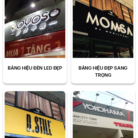
BẢNG HIỆU ĐÈN LED ĐẸP
BẢNG HIỆU ĐẸP SANG
TRỌNG