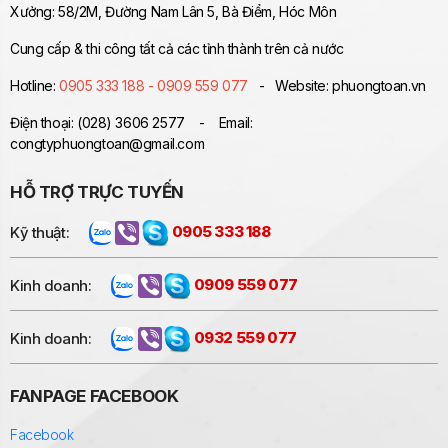
Xưởng: 58/2M, Đường Nam Lân 5, Bà Điểm, Hóc Môn
Cung cấp & thi công tất cả các tỉnh thành trên cả nước
Hotline:
0905 333 188 - 0909 559 077
- Website: phuongtoan.vn
Điện thoại: (028) 3606 2577 - Email:
congtyphuongtoan@gmail.com
HỖ TRỢ TRỰC TUYẾN
Kỹ thuật:
0905 333 188
Kinh doanh:
0909 559 077
Kinh doanh:
0932 559 077
FANPAGE FACEBOOK
Facebook