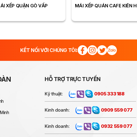
ÁI XẾP QUẬN GÒ VẤP
MÁI XẾP QUÁN CAFE KIÊN 
KẾT NỐI VỚI CHÚNG TÔI:
OÀN
HỖ TRỢ TRỰC TUYẾN
Kỹ thuật:
0905 333 188
nh
Kinh doanh:
0909 559 077
 Minh
Kinh doanh:
0932 559 077