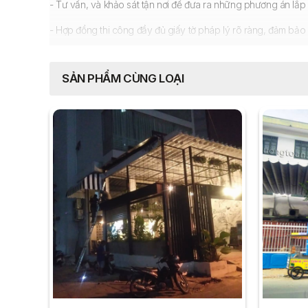
- Tư vấn, và khảo sát tận nơi để đưa ra những phương án lắp
- Hợp đồng thi công đầy đủ giấy tờ pháp lý rõ ràng, đảm bảo 
- Bảo dưỡng
Mái xếp quán cafe
định kỳ trong thời gian bảo 
SẢN PHẨM CÙNG LOẠI
Lắp đặt "
Mái xếp quán cafe
0905.333.188 hoặc 0909.559.077
Gọi ngay
để nhận đượ
XEM TH