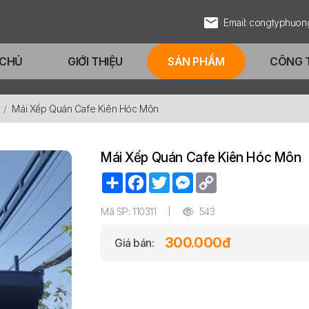
Email: congtyphuo
 CHỦ
GIỚI THIỆU
SẢN PHẨM
CÔNG 
Mái Xếp Quán Cafe Kiên Hóc Môn
Mái Xếp Quán Cafe Kiên Hóc Môn
Share
Facebook
Twitter
Messenger
Copy
Link
Mã SP: 110311
543
300.000đ
Giá bán: