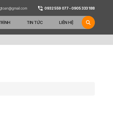
ngtoan@gmail.com
0932 559 077 - 0905 333 188
TRÌNH
TIN TỨC
LIÊN HỆ