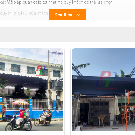
 đặt
Mái xếp quán cafe
tốt nhất mà quý khách có thể lựa chọn.
quyền lợi tối ưu của khách hàng.
Xem thêm
hành
" giá bao nhiêu tiền 1 m?
c báo giá lắp đặt
Mái xếp quán cafe
nhanh và chính xác nhất!
ÊM
>> CÁC CÔNG TRÌNH ĐÃ THI CÔNG KHÁC <<
CLIC