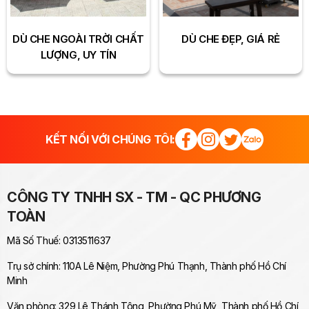
DÙ CHE NGOÀI TRỜI CHẤT
DÙ CHE ĐẸP, GIÁ RẺ
LƯỢNG, UY TÍN
KẾT NỐI VỚI CHÚNG TÔI:
CÔNG TY TNHH SX - TM - QC PHƯƠNG
TOÀN
Mã Số Thuế: 0313511637
Trụ sở chính: 110A Lê Niệm, Phường Phú Thạnh, Thành phố Hồ Chí
Minh
Văn phòng: 329 Lê Thánh Tông, Phường Phú Mỹ, Thành phố Hồ Chí