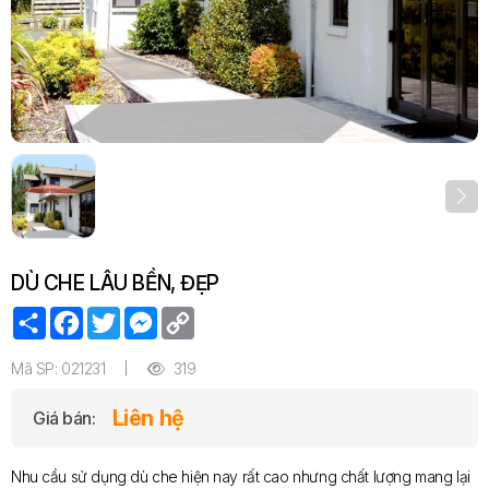
DÙ CHE LÂU BỀN, ĐẸP
Share
Facebook
Twitter
Messenger
Copy
Link
Mã SP: 021231
319
Liên hệ
Giá bán:
Nhu cầu sử dụng dù che hiện nay rất cao nhưng chất lượng mang lại