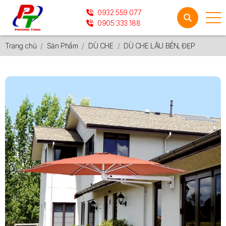
0932 559 077
0905 333 188
Trang chủ
Sản Phẩm
DÙ CHE
DÙ CHE LÂU BỀN, ĐẸP