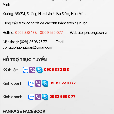
Minh
Xưởng: 58/2M, Đường Nam Lân 5, Bà Điểm, Hóc Môn
Cung cấp & thi công tất cả các tỉnh thành trên cả nước
Hotline:
0905 333 188 - 0909 559 077
- Website: phuongtoan.vn
Điện thoại: (028) 3606 2577 - Email:
congtyphuongtoan@gmail.com
HỖ TRỢ TRỰC TUYẾN
Kỹ thuật:
0905 333 188
Kinh doanh:
0909 559 077
Kinh doanh:
0932 559 077
FANPAGE FACEBOOK