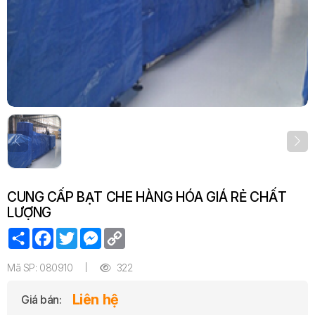
CUNG CẤP BẠT CHE HÀNG HÓA GIÁ RẺ CHẤT
LƯỢNG
Share
Facebook
Twitter
Messenger
Copy
Link
Mã SP: 080910
322
Liên hệ
Giá bán: