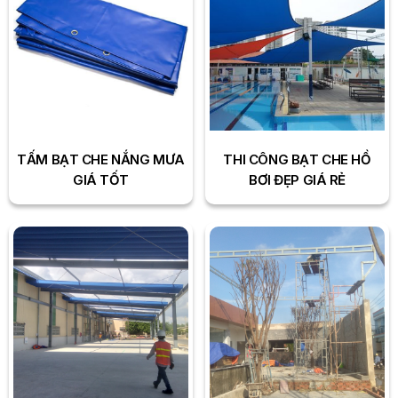
TẤM BẠT CHE NẮNG MƯA
THI CÔNG BẠT CHE HỒ
GIÁ TỐT
BƠI ĐẸP GIÁ RẺ