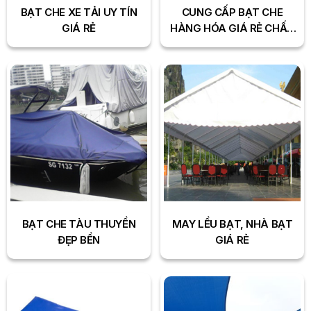
BẠT CHE XE TẢI UY TÍN
CUNG CẤP BẠT CHE
GIÁ RẺ
HÀNG HÓA GIÁ RẺ CHẤT
LƯỢNG
BẠT CHE TÀU THUYỀN
MAY LỀU BẠT, NHÀ BẠT
ĐẸP BỀN
GIÁ RẺ