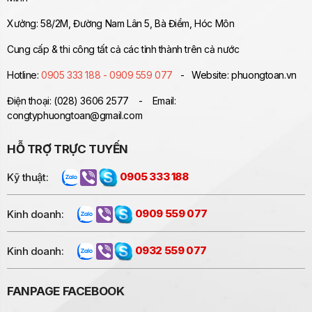
Xưởng: 58/2M, Đường Nam Lân 5, Bà Điểm, Hóc Môn
Cung cấp & thi công tất cả các tỉnh thành trên cả nước
Hotline:
0905 333 188 - 0909 559 077
- Website: phuongtoan.vn
Điện thoại: (028) 3606 2577 - Email:
congtyphuongtoan@gmail.com
HỖ TRỢ TRỰC TUYẾN
Kỹ thuật:
0905 333 188
Kinh doanh:
0909 559 077
Kinh doanh:
0932 559 077
FANPAGE FACEBOOK