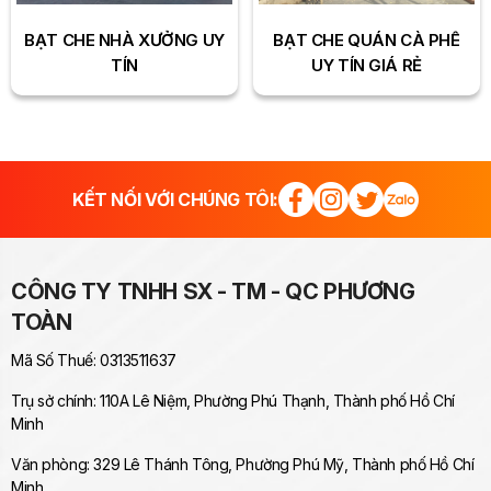
BẠT CHE NHÀ XƯỞNG UY
BẠT CHE QUÁN CÀ PHÊ
TÍN
UY TÍN GIÁ RẺ
KẾT NỐI VỚI CHÚNG TÔI:
CÔNG TY TNHH SX - TM - QC PHƯƠNG
TOÀN
Mã Số Thuế: 0313511637
Trụ sở chính: 110A Lê Niệm, Phường Phú Thạnh, Thành phố Hồ Chí
Minh
Văn phòng: 329 Lê Thánh Tông, Phường Phú Mỹ, Thành phố Hồ Chí
Minh