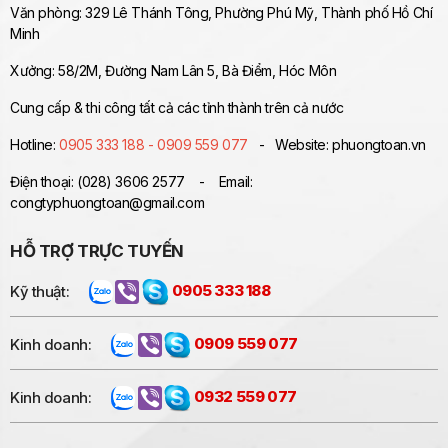
Văn phòng: 329 Lê Thánh Tông, Phường Phú Mỹ, Thành phố Hồ Chí
Minh
Xưởng: 58/2M, Đường Nam Lân 5, Bà Điểm, Hóc Môn
Cung cấp & thi công tất cả các tỉnh thành trên cả nước
Hotline:
0905 333 188 - 0909 559 077
- Website: phuongtoan.vn
Điện thoại: (028) 3606 2577 - Email:
congtyphuongtoan@gmail.com
HỖ TRỢ TRỰC TUYẾN
Kỹ thuật:
0905 333 188
Kinh doanh:
0909 559 077
Kinh doanh:
0932 559 077