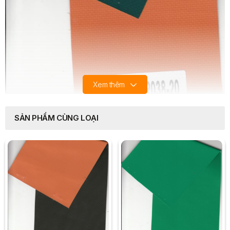
Xem thêm
SẢN PHẨM CÙNG LOẠI
Thickness
0.38 mm
width
48"-60"
weight
500g/sqm~ 1420g/sqm ~870g/sqm
Knit P/F1000x1000(4.5x4.5~9x9~12x12 /inch)
450x450 D
base fabric
20/3x20/3
20/3x1000D