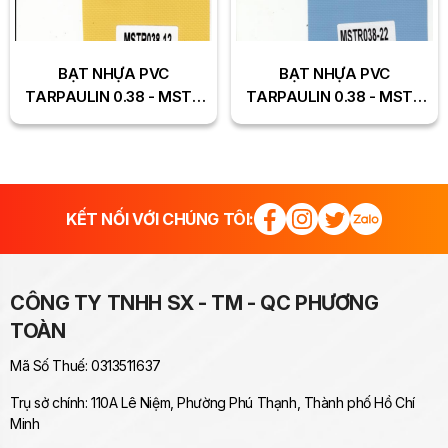
BẠT NHỰA PVC
BẠT NHỰA PVC
TARPAULIN 0.38 - MSTR
TARPAULIN 0.38 - MSTR
038-12
038-22
KẾT NỐI VỚI CHÚNG TÔI:
CÔNG TY TNHH SX - TM - QC PHƯƠNG
TOÀN
Mã Số Thuế: 0313511637
Trụ sở chính: 110A Lê Niệm, Phường Phú Thạnh, Thành phố Hồ Chí
Minh