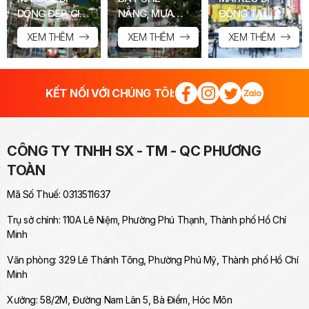
DỘNG ĐẸP, GIÁ
NẮNG, MƯA
ĐỘNG TẠI
RẺ TP.HCM
TP.HCM
TPHCM
XEM THÊM
XEM THÊM
XEM THÊM
KẾT NỐI VỚI CHÚNG TÔI:
CÔNG TY TNHH SX - TM - QC PHƯƠNG
TOÀN
Mã Số Thuế: 0313511637
Trụ sở chính: 110A Lê Niệm, Phường Phú Thạnh, Thành phố Hồ Chí
Minh
Văn phòng: 329 Lê Thánh Tông, Phường Phú Mỹ, Thành phố Hồ Chí
Minh
Xưởng: 58/2M, Đường Nam Lân 5, Bà Điểm, Hóc Môn