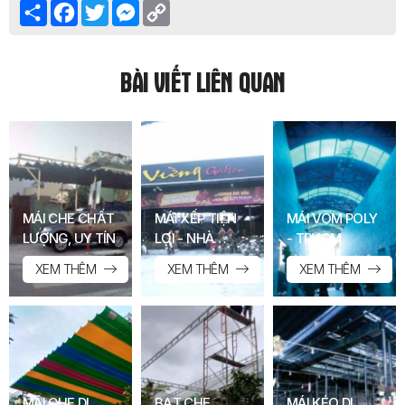
Share
Facebook
Twitter
Messenger
Copy
Link
BÀI VIẾT LIÊN QUAN
MÁI CHE CHẤT
MÁI XẾP TIỆN
MÁI VÒM POLY
LƯỢNG, UY TÍN
LỢI - NHÀ
- TPHCM
HÀNG LỘC
XEM THÊM
XEM THÊM
XEM THÊM
VỪNG, GÒ
CÔNG.TỈNH
TIỀN GIANG
MÁI CHE DI
BẠT CHE
MÁI KÉO DI