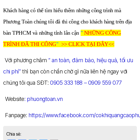
Khách hàng có thể tìm hiểu thêm những công trình mà
Phương Toàn chúng tôi đã thi công cho khách hàng trên địa
bàn TPHCM và những tỉnh lân cận
"
NHỮNG CÔNG
TRÌNH ĐÃ THI CÔNG
"
>> CLICK TẠI ĐÂY<<
Với phương châm
“ an toàn, đảm bảo, hiệu quả, tối ưu
chi phí”
thì bạn còn chần chờ gì nữa liên hệ ngay với
chúng tôi qua SĐT:
0905 333 188 – 0909 559 077
Website
: phuongtoan.vn
Fanpage:
https://www.facebook.com/cokhiquangcaoph
Chia sẻ: