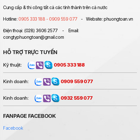
Cung cấp & thi công tất cả các tỉnh thành trên cả nước
Hotline:
0905 333 188 - 0909 559 077
- Website: phuongtoan.vn
Điện thoại: (028) 3606 2577 - Email:
congtyphuongtoan@gmail.com
HỖ TRỢ TRỰC TUYẾN
Kỹ thuật:
0905 333 188
Kinh doanh:
0909 559 077
Kinh doanh:
0932 559 077
FANPAGE FACEBOOK
Facebook